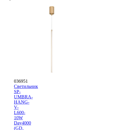
036951
Светильник
SP-
UMBRA-
HANG-
V-
L600-
10W
Day4000
(GD,