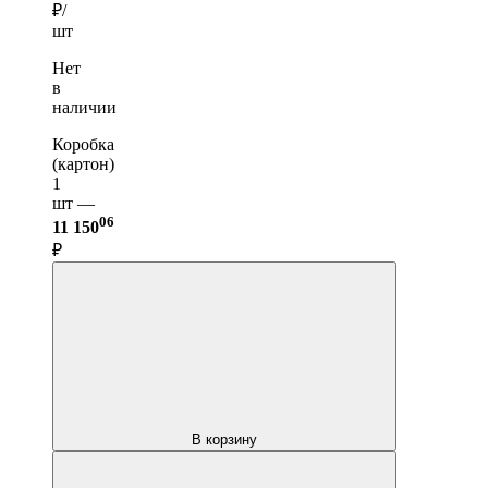
₽/
шт
Нет
в
наличии
Коробка
(картон)
1
шт —
06
11 150
₽
В корзину