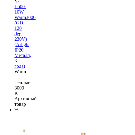
V-
L600-
10W
Warm3000
(GD,
120
deg,
230V)
(Arlight,
IP20
Металл,
3
года)
Warm
|
Тёплый
3000
K
Архивный
товар
%