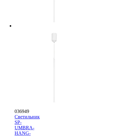
036949
Светильник
SP-
UMBRA-
HANG-