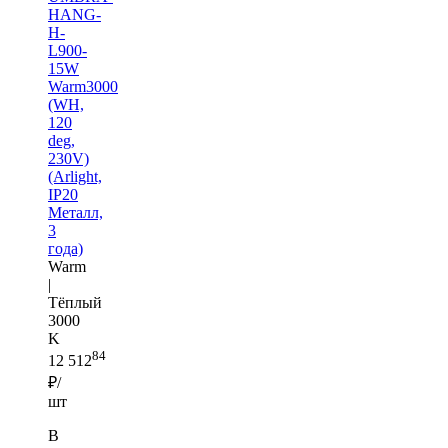
HANG-
H-
L900-
15W
Warm3000
(WH,
120
deg,
230V)
(Arlight,
IP20
Металл,
3
года)
Warm
|
Тёплый
3000
K
84
12 512
₽/
шт
В