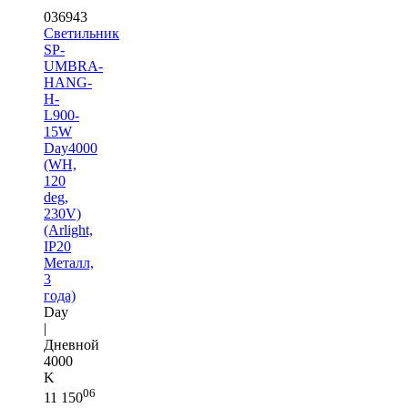
036943
Светильник
SP-
UMBRA-
HANG-
H-
L900-
15W
Day4000
(WH,
120
deg,
230V)
(Arlight,
IP20
Металл,
3
года)
Day
|
Дневной
4000
K
06
11 150