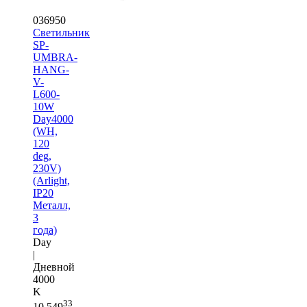
036950
Светильник
SP-
UMBRA-
HANG-
V-
L600-
10W
Day4000
(WH,
120
deg,
230V)
(Arlight,
IP20
Металл,
3
года)
Day
|
Дневной
4000
K
33
10 549