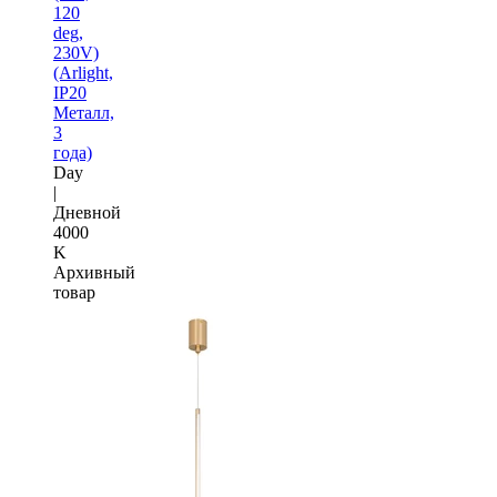
120
deg,
230V)
(Arlight,
IP20
Металл,
3
года)
Day
|
Дневной
4000
K
Архивный
товар