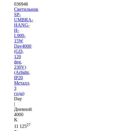
036946
Светильник
SP-
UMBRA-
HANG-
H-
L900-
15W
Day4000
(GD,
120
deg,
230V)
(Arlight,
IP20
Металл,
3
года)
Day
|
Дневной
4000
K
27
11 125