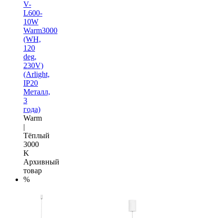
V-
L600-
10W
Warm3000
(WH,
120
deg,
230V)
(Arlight,
IP20
Металл,
3
года)
Warm
|
Тёплый
3000
K
Архивный
товар
%