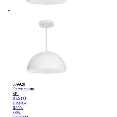
039928
Светильник
SP-
RESTO-
HANG-
R800-
88W