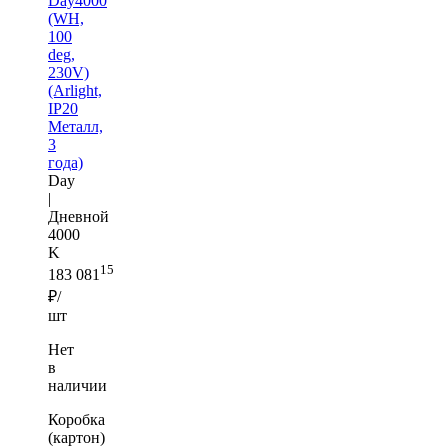
Day4000
(WH,
100
deg,
230V)
(Arlight,
IP20
Металл,
3
года)
Day
|
Дневной
4000
K
15
183 081
₽/
шт
Нет
в
наличии
Коробка
(картон)