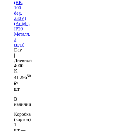
(BK,
100
deg,
230V)
(Arlight,
IP20
Металл,
3
года)
Day
|
Дневной
4000
K
50
41 296
₽/
шт
В
наличии
Коробка
(картон)
1
шт —