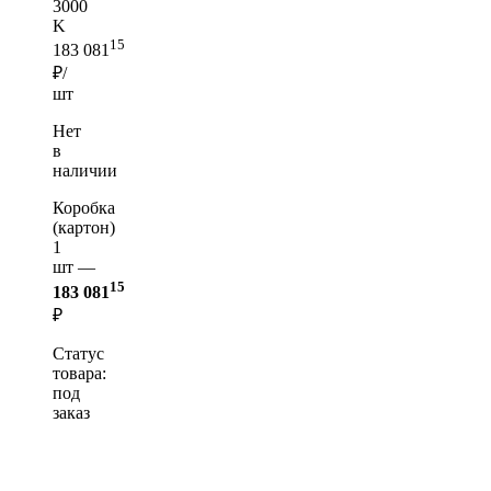
3000
K
15
183 081
₽/
шт
Нет
в
наличии
Коробка
(картон)
1
шт —
15
183 081
₽
Статус
товара:
под
заказ