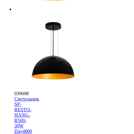
039698
Светильник
SP-
RESTO-
HANG-
R500-
30W
Day4000