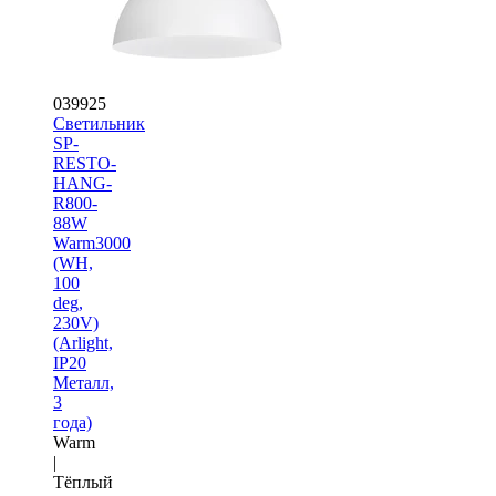
039925
Светильник
SP-
RESTO-
HANG-
R800-
88W
Warm3000
(WH,
100
deg,
230V)
(Arlight,
IP20
Металл,
3
года)
Warm
|
Тёплый