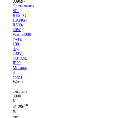
039697
Светильник
SP-
RESTO-
HANG-
R500-
30W
Warm3000
(WH,
100
deg,
230V)
(Arlight,
IP20
Металл,
3
года)
Warm
|
Тёплый
3000
K
50
41 296
₽/
шт