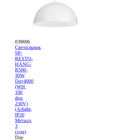
039696
Светильник
SP-
RESTO-
HANG-
R500-
30W
Day4000
(WH,
100
deg,
230V)
(Arlight,
IP20
Металл,
3
года)
Day