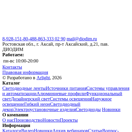
8-928-151-80-48
8-863-333 02 90
mail@diodim.ru
Ростовская обл., г. Аксай, пр-т Аксайский, д.21, пав.
ДИОДИМ
Работаем:
пн-вс
10:00-20:00
Контакты
Правовая информация
© Разработано в
Arlight
, 2026
Каталог
Светодиодные ленты
Источники питания
Системы управления
и автоматизации
Алюминиевые профили
Функциональный
свет
Дизайнерский свет
Системы освещения
Наружное
освещение
Гибкий неон
Светодиодный
декор
Электроустановочные изделия
Светодиоды
Новинки
О компании
О нас
Производство
Новости
Проекты
Информация
Каталоги
Видео
Новинки
Архив вебинаров
Статьи
Вопрос-