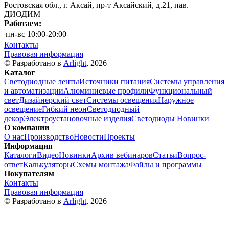
Ростовская обл., г. Аксай, пр-т Аксайский, д.21, пав.
ДИОДИМ
Работаем:
пн-вс
10:00-20:00
Контакты
Правовая информация
© Разработано в
Arlight
, 2026
Каталог
Светодиодные ленты
Источники питания
Системы управления
и автоматизации
Алюминиевые профили
Функциональный
свет
Дизайнерский свет
Системы освещения
Наружное
освещение
Гибкий неон
Светодиодный
декор
Электроустановочные изделия
Светодиоды
Новинки
О компании
О нас
Производство
Новости
Проекты
Информация
Каталоги
Видео
Новинки
Архив вебинаров
Статьи
Вопрос-
ответ
Калькуляторы
Схемы монтажа
Файлы и программы
Покупателям
Контакты
Правовая информация
© Разработано в
Arlight
, 2026