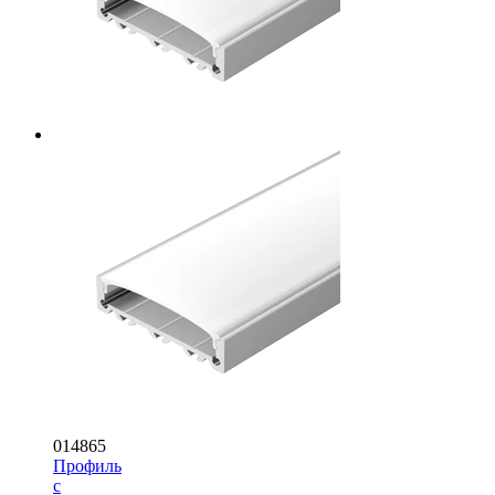
014865
Профиль
с