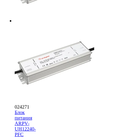
024271
Блок
питания
ARPV-
UH12240-
PFC