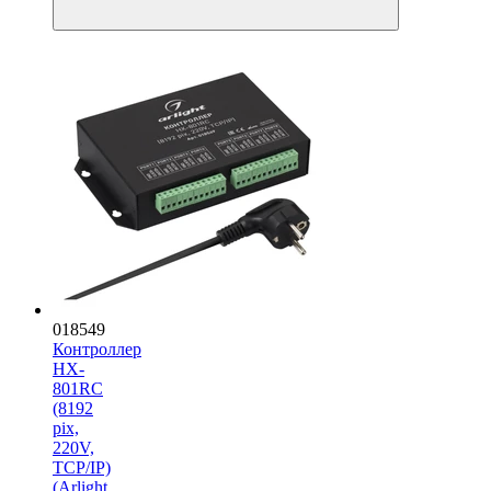
018549
Контроллер
HX-
801RC
(8192
pix,
220V,
TCP/IP)
(Arlight,