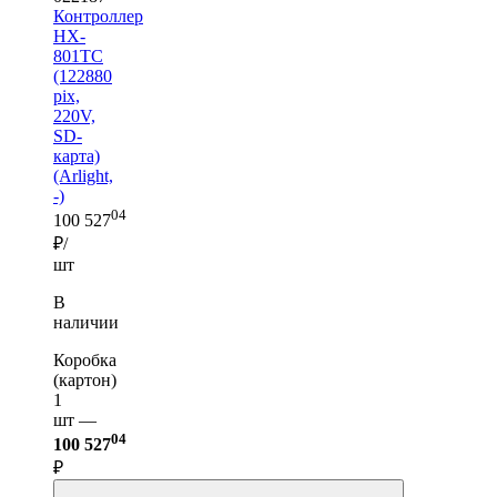
Контроллер
HX-
801TC
(122880
pix,
220V,
SD-
карта)
(Arlight,
-)
04
100 527
₽/
шт
В
наличии
Коробка
(картон)
1
шт —
04
100 527
₽