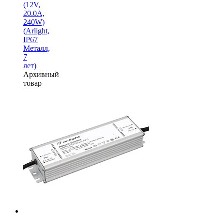
(12V,
20.0A,
240W)
(Arlight,
IP67
Металл,
7
лет)
Архивный
товар