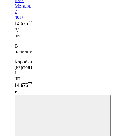
IP67
Металл,
7
лет)
77
14 676
₽/
шт
В
наличии
Коробка
(картон)
1
шт —
77
14 676
₽