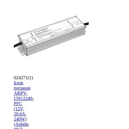
024271(1)
Блок
питания
ARPV-
UH12240-
PFC
(12V,
20.0A,
240W)
(Arlight,