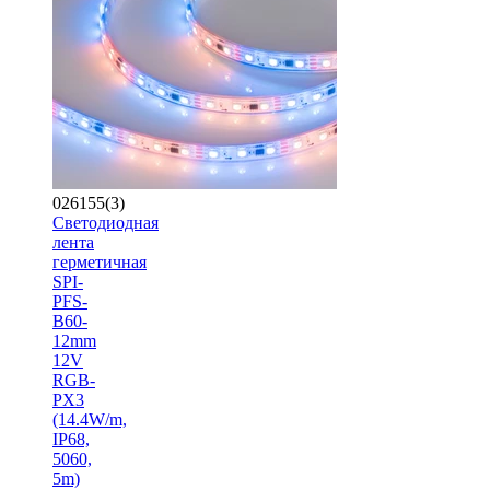
026155(3)
Светодиодная
лента
герметичная
SPI-
PFS-
B60-
12mm
12V
RGB-
PX3
(14.4W/m,
IP68,
5060,
5m)