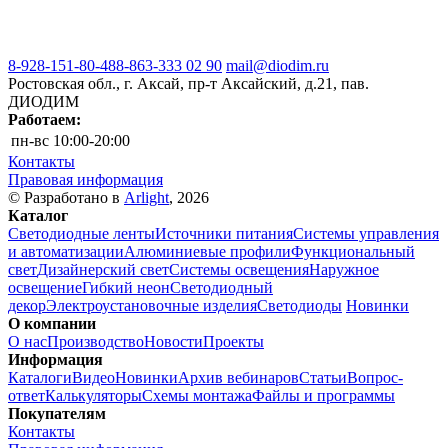
8-928-151-80-48
8-863-333 02 90
mail@diodim.ru
Ростовская обл., г. Аксай, пр-т Аксайский, д.21, пав.
ДИОДИМ
Работаем:
пн-вс
10:00-20:00
Контакты
Правовая информация
© Разработано в
Arlight
, 2026
Каталог
Светодиодные ленты
Источники питания
Системы управления
и автоматизации
Алюминиевые профили
Функциональный
свет
Дизайнерский свет
Системы освещения
Наружное
освещение
Гибкий неон
Светодиодный
декор
Электроустановочные изделия
Светодиоды
Новинки
О компании
О нас
Производство
Новости
Проекты
Информация
Каталоги
Видео
Новинки
Архив вебинаров
Статьи
Вопрос-
ответ
Калькуляторы
Схемы монтажа
Файлы и программы
Покупателям
Контакты