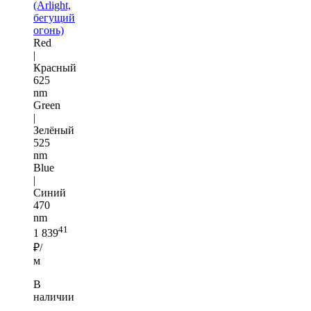
(Arlight,
бегущий
огонь)
Red
|
Красный
625
nm
Green
|
Зелёный
525
nm
Blue
|
Синий
470
nm
41
1 839
₽/
м
В
наличии