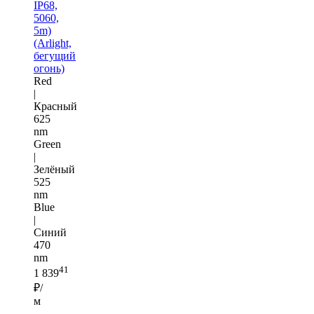
IP68,
5060,
5m)
(Arlight,
бегущий
огонь)
Red
|
Красный
625
nm
Green
|
Зелёный
525
nm
Blue
|
Синий
470
nm
41
1 839
₽/
м