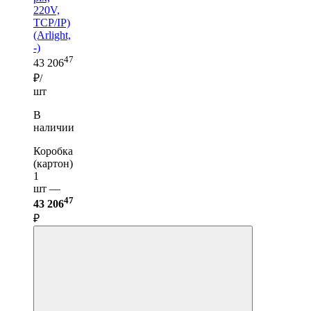
220V,
TCP/IP)
(Arlight,
-)
47
43 206
₽/
шт
В
наличии
Коробка
(картон)
1
шт —
47
43 206
₽