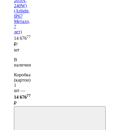
20.0A,
240W)
(Arlight,
IP67
Металл,
7
лет)
77
14 676
₽/
шт
В
наличии
Коробка
(картон)
1
шт —
77
14 676
₽