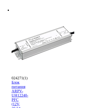
024271(1)
Блок
питания
ARPV-
UH12240-
PFC
(12V,