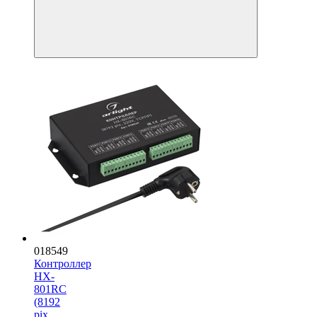
018549
Контроллер
HX-
801RC
(8192
pix,