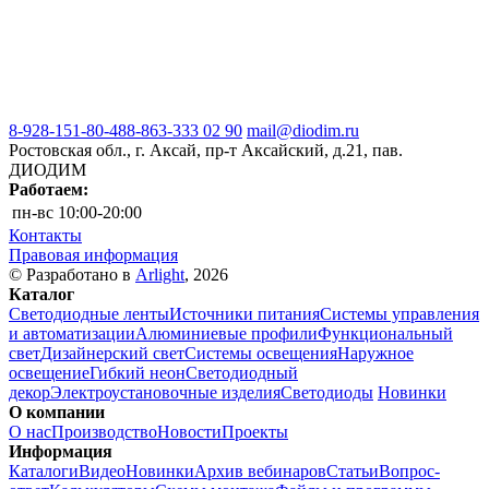
8-928-151-80-48
8-863-333 02 90
mail@diodim.ru
Ростовская обл., г. Аксай, пр-т Аксайский, д.21, пав.
ДИОДИМ
Работаем:
пн-вс
10:00-20:00
Контакты
Правовая информация
© Разработано в
Arlight
, 2026
Каталог
Светодиодные ленты
Источники питания
Системы управления
и автоматизации
Алюминиевые профили
Функциональный
свет
Дизайнерский свет
Системы освещения
Наружное
освещение
Гибкий неон
Светодиодный
декор
Электроустановочные изделия
Светодиоды
Новинки
О компании
О нас
Производство
Новости
Проекты
Информация
Каталоги
Видео
Новинки
Архив вебинаров
Статьи
Вопрос-