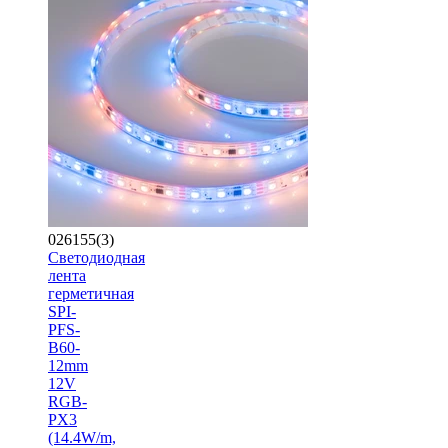
026155(3)
Светодиодная
лента
герметичная
SPI-
PFS-
B60-
12mm
12V
RGB-
PX3
(14.4W/m,