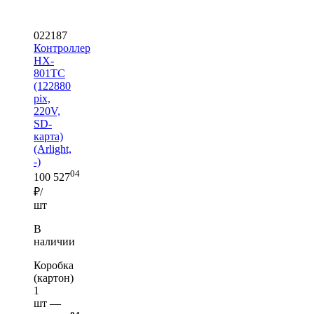
022187
Контроллер
HX-
801TC
(122880
pix,
220V,
SD-
карта)
(Arlight,
-)
04
100 527
₽/
шт
В
наличии
Коробка
(картон)
1
шт —