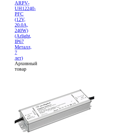
ARPV-
UH12240-
PFC
(12V,
20.0A,
240W)
(Arlight,
IP67
Металл,
7
лет)
Архивный
товар