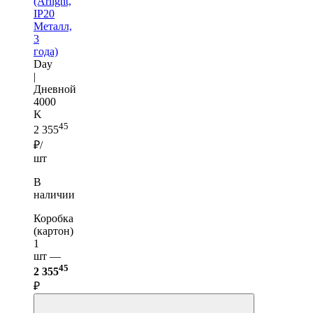
(Arlight,
IP20
Металл,
3
года)
Day
|
Дневной
4000
K
45
2 355
₽/
шт
В
наличии
Коробка
(картон)
1
шт —
45
2 355
₽