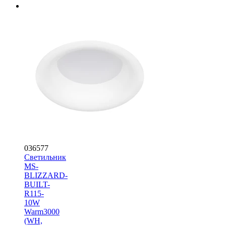
036577
Светильник
MS-
BLIZZARD-
BUILT-
R115-
10W
Warm3000
(WH,