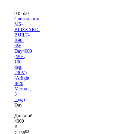
035550
Светильник
MS-
BLIZZARD-
BUILT-
R90-
6W
Day4000
(WH,
100
deg,
230V)
(Arlight,
IP20
Металл,
3
года)
Day
|
Дневной
4000
K
02
2 138