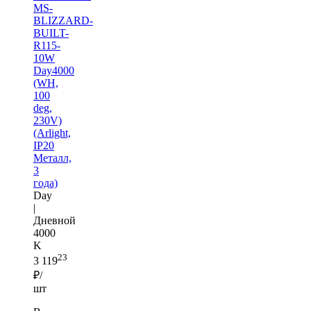
MS-
BLIZZARD-
BUILT-
R115-
10W
Day4000
(WH,
100
deg,
230V)
(Arlight,
IP20
Металл,
3
года)
Day
|
Дневной
4000
K
23
3 119
₽/
шт