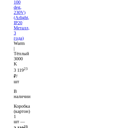
100
deg,
230V)
(Arlight,
IP20
Металл,
3
года)
Warm
|
Тёплый
3000
K
23
3 119
₽/
шт
В
наличии
Коробка
(картон)
1
шт —
23