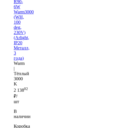
R90-
6W
Warm3000
(WH,
100
deg,
230V)
(Arlight,
IP20
Металл,
3
года)
Warm
|
Тёплый
3000
K
02
2 138
₽/
шт
В
наличии
Коробка