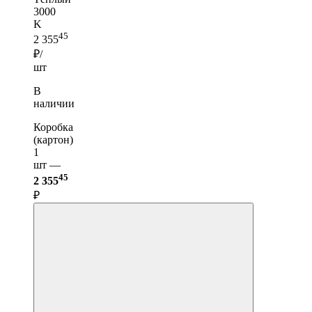
3000
K
45
2 355
₽/
шт
В
наличии
Коробка
(картон)
1
шт —
45
2 355
₽