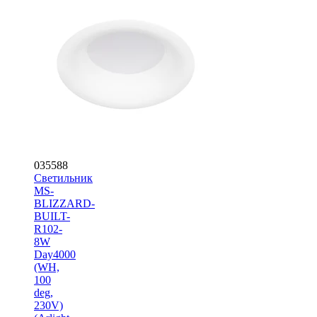
035588
Светильник
MS-
BLIZZARD-
BUILT-
R102-
8W
Day4000
(WH,
100
deg,
230V)