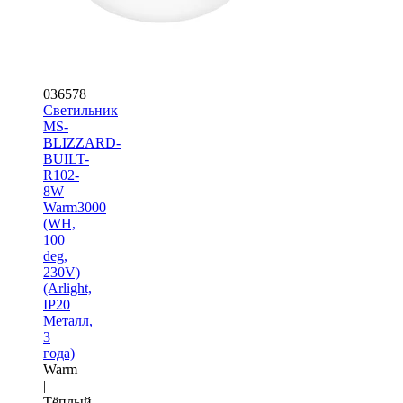
036578
Светильник
MS-
BLIZZARD-
BUILT-
R102-
8W
Warm3000
(WH,
100
deg,
230V)
(Arlight,
IP20
Металл,
3
года)
Warm
|
Тёплый