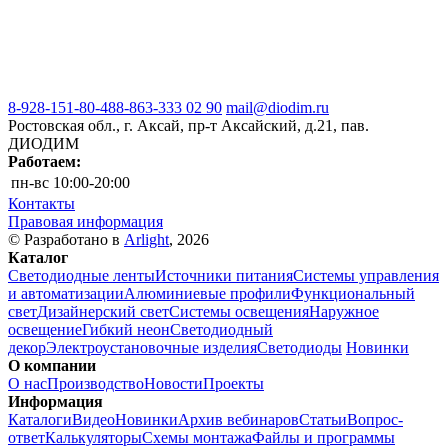
8-928-151-80-48
8-863-333 02 90
mail@diodim.ru
Ростовская обл., г. Аксай, пр-т Аксайский, д.21, пав.
ДИОДИМ
Работаем:
пн-вс
10:00-20:00
Контакты
Правовая информация
© Разработано в
Arlight
, 2026
Каталог
Светодиодные ленты
Источники питания
Системы управления
и автоматизации
Алюминиевые профили
Функциональный
свет
Дизайнерский свет
Системы освещения
Наружное
освещение
Гибкий неон
Светодиодный
декор
Электроустановочные изделия
Светодиоды
Новинки
О компании
О нас
Производство
Новости
Проекты
Информация
Каталоги
Видео
Новинки
Архив вебинаров
Статьи
Вопрос-
ответ
Калькуляторы
Схемы монтажа
Файлы и программы