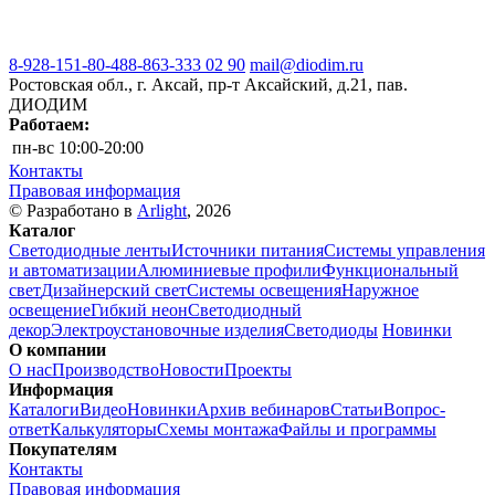
8-928-151-80-48
8-863-333 02 90
mail@diodim.ru
Ростовская обл., г. Аксай, пр-т Аксайский, д.21, пав.
ДИОДИМ
Работаем:
пн-вс
10:00-20:00
Контакты
Правовая информация
© Разработано в
Arlight
, 2026
Каталог
Светодиодные ленты
Источники питания
Системы управления
и автоматизации
Алюминиевые профили
Функциональный
свет
Дизайнерский свет
Системы освещения
Наружное
освещение
Гибкий неон
Светодиодный
декор
Электроустановочные изделия
Светодиоды
Новинки
О компании
О нас
Производство
Новости
Проекты
Информация
Каталоги
Видео
Новинки
Архив вебинаров
Статьи
Вопрос-
ответ
Калькуляторы
Схемы монтажа
Файлы и программы
Покупателям
Контакты
Правовая информация