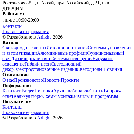
Ростовская обл., г. Аксай, пр-т Аксайский, д.21, пав.
ДИОДИМ
Работаем:
пн-вс
10:00-20:00
Контакты
Правовая информация
© Разработано в
Arlight
, 2026
Каталог
Светодиодные ленты
Источники питания
Системы управления
и автоматизации
Алюминиевые профили
Функциональный
свет
Дизайнерский свет
Системы освещения
Наружное
освещение
Гибкий неон
Светодиодный
декор
Электроустановочные изделия
Светодиоды
Новинки
О компании
О нас
Производство
Новости
Проекты
Информация
Каталоги
Видео
Новинки
Архив вебинаров
Статьи
Вопрос-
ответ
Калькуляторы
Схемы монтажа
Файлы и программы
Покупателям
Контакты
Правовая информация
© Разработано в
Arlight
, 2026