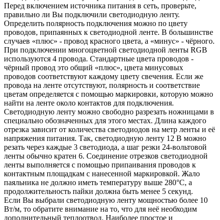
Перед включением источника питания в сеть, проверьте,
правильно ли Вы подключили светодиодную ленту.
Определить полярность подключения можно по цвету
проводов, припаянных к светодиодной ленте. В большинстве
случаев «плюс» - провод красного цвета, а «минус» - чёрного.
При подключении многоцветной светодиодной ленты RGB
используются 4 провода. Стандартные цвета проводов -
чёрный провод это общий «плюс», цвета минусовых
проводов соответствуют каждому цвету свечения. Если же
провода на ленте отсутствуют, полярность и соответствие
цветам определяется с помощью маркировки, которую можно
найти на ленте около контактов для подключения.
Светодиодную ленту можно свободно разрезать ножницами в
специально обозначенных для этого местах. Длина каждого
отрезка зависит от количества светодиодов на метр ленты и её
напряжения питания. Так, светодиодную ленту 12 В можно
резать через каждые 3 светодиода, а шаг резки 24-вольтовой
ленты обычно кратен 6. Соединение отрезков светодиодной
ленты выполняется с помощью припаивания проводов к
контактным площадкам с нанесенной маркировкой. Жало
паяльника не должно иметь температуру выше 280°C, а
продолжительность пайки должна быть менее 5 секунд.
Если Вы выбрали светодиодную ленту мощностью более 10
Вт/м, то обратите внимание на то, что для неё необходим
дополнительный теплоотвод. Наиболее простое и