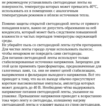
не рекомендуем устанавливать светодиодные ленты на
поверхности, температура которых может превысить 40°C,
использовать их в помещениях с аналогичным
температурным режимом и вблизи источников тепла.
Помимо защиты открытой светодиодной ленты от прямого
попадания влаги, важно не допустить образования на ней
конденсата, который может быть следствием повышенной
влажности и частых перепадов температуры окружающей
среды.
Не убирайте пыль со светодиодной ленты путём протирания.
Для чистки ленты гораздо лучше использовать пылесос,
чтобы ненароком не повредить сами светодиоды.
Для питания светодиодной ленты используют только
стабилизированные источники напряжения. Запрещено для
этой цели применять трансформаторы, предназначенные для
галогенных ламп, т.к. они не имеют цепей стабилизации,
выпрямления и фильтрации выходного напряжения. Всё это
приводит к тому, что на их выходе обычно присутствуют
короткие высоковольтные импульсы, амплитуда которых
может доходить до 40 В. Необходимо чётко выдерживать
напряжение питания светодиодной ленты, указанное на
упаковке. Превышение напряжения приводит к возрастанию
тока через ленту и светодиоды, излишнему нагреву
светодиодной ленты и ускоряет выход из строя светодиодов.