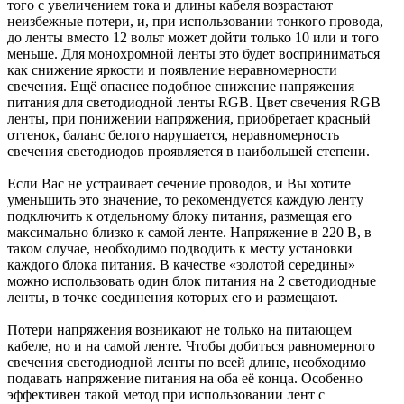
того с увеличением тока и длины кабеля возрастают
неизбежные потери, и, при использовании тонкого провода,
до ленты вместо 12 вольт может дойти только 10 или и того
меньше. Для монохромной ленты это будет восприниматься
как снижение яркости и появление неравномерности
свечения. Ещё опаснее подобное снижение напряжения
питания для светодиодной ленты RGB. Цвет свечения RGB
ленты, при понижении напряжения, приобретает красный
оттенок, баланс белого нарушается, неравномерность
свечения светодиодов проявляется в наибольшей степени.
Если Вас не устраивает сечение проводов, и Вы хотите
уменьшить это значение, то рекомендуется каждую ленту
подключить к отдельному блоку питания, размещая его
максимально близко к самой ленте. Напряжение в 220 В, в
таком случае, необходимо подводить к месту установки
каждого блока питания. В качестве «золотой середины»
можно использовать один блок питания на 2 светодиодные
ленты, в точке соединения которых его и размещают.
Потери напряжения возникают не только на питающем
кабеле, но и на самой ленте. Чтобы добиться равномерного
свечения светодиодной ленты по всей длине, необходимо
подавать напряжение питания на оба её конца. Особенно
эффективен такой метод при использовании лент с