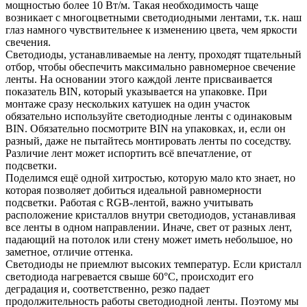
мощностью более 10 Вт/м. Такая необходимость чаще
возникает с многоцветными светодиодными лентами, т.к. наш
глаз намного чувствительнее к изменению цвета, чем яркости
свечения.
Светодиоды, устанавливаемые на ленту, проходят тщательный
отбор, чтобы обеспечить максимально равномерное свечение
ленты. На основании этого каждой ленте присваивается
показатель BIN, который указывается на упаковке. При
монтаже сразу нескольких катушек на один участок
обязательно используйте светодиодные ленты с одинаковым
BIN. Обязательно посмотрите BIN на упаковках, и, если он
разный, даже не пытайтесь монтировать ленты по соседству.
Различие лент может испортить всё впечатление, от
подсветки.
Поделимся ещё одной хитростью, которую мало кто знает, но
которая позволяет добиться идеальной равномерности
подсветки. Работая с RGB-лентой, важно учитывать
расположение кристаллов внутри светодиодов, устанавливая
все ленты в одном направлении. Иначе, свет от разных лент,
падающий на потолок или стену может иметь небольшое, но
заметное, отличие оттенка.
Светодиоды не приемлют высоких температур. Если кристалл
светодиода нагревается свыше 60°C, происходит его
деградация и, соответственно, резко падает
продолжительность работы светодиодной ленты. Поэтому мы