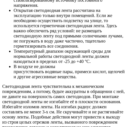
стабилизированному источнику постоянного
напряжения.
Открытая светодиодная лента рассчитана на
эксплуатацию только внутри помещений. Если же
необходимо осуществить подсветку на улице, то
используется герметичная светодиодная лента. Здесь
важно обеспечить ряд условий: не размещать
светодиодную ленту под прямыми солнечными лучами,
не погружать в воду даже частично, тщательно
герметизировать все соединения.
Температурный диапазон окружающей среды для
нормальной работы светодиодной ленты должен
находиться в пределах от -25 до +40 °С.
В воздухе не должны
присутствовать водяные пары, примеси кислот, щелочей
и другие агрессивные вещества.
Светодиодная лента чувствительна к механическим
повреждениям, а потому, будьте аккуратны в обращении с ней,
не давите на поверхность самих светодиодов. При монтаже
светодиодной ленты не изгибайте её в плоскости основания.
Избегайте изломов ленты. На изгибах радиус должен
составлять не менее 3-х см. Не скручивайте и не растягивайте
основу ленты. Подобные действия могут привести к выходу
из строя целых отрезков ленты, вызванного повреждением