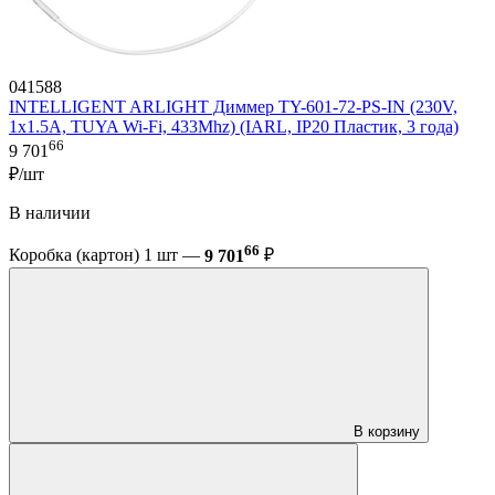
041588
INTELLIGENT ARLIGHT Диммер TY-601-72-PS-IN (230V,
1x1.5A, TUYA Wi-Fi, 433Mhz) (IARL, IP20 Пластик, 3 года)
66
9 701
₽/шт
В наличии
66
Коробка (картон) 1 шт —
9 701
₽
В корзину