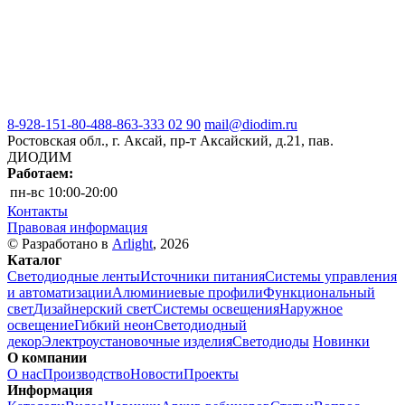
8-928-151-80-48
8-863-333 02 90
mail@diodim.ru
Ростовская обл., г. Аксай, пр-т Аксайский, д.21, пав.
ДИОДИМ
Работаем:
пн-вс
10:00-20:00
Контакты
Правовая информация
© Разработано в
Arlight
, 2026
Каталог
Светодиодные ленты
Источники питания
Системы управления
и автоматизации
Алюминиевые профили
Функциональный
свет
Дизайнерский свет
Системы освещения
Наружное
освещение
Гибкий неон
Светодиодный
декор
Электроустановочные изделия
Светодиоды
Новинки
О компании
О нас
Производство
Новости
Проекты
Информация