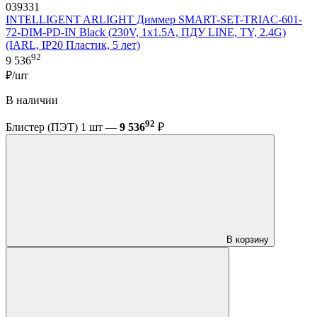
039331
INTELLIGENT ARLIGHT Диммер SMART-SET-TRIAC-601-
72-DIM-PD-IN Black (230V, 1x1.5A, ПДУ LINE, TY, 2.4G)
(IARL, IP20 Пластик, 5 лет)
92
9 536
₽/шт
В наличии
92
Блистер (ПЭТ) 1 шт —
9 536
₽
В корзину