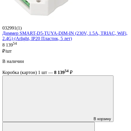
032991(1)
Диммер SMART-D5-TUYA-DIM-IN (230V, 1.5A, TRIAC, WiFi,
2.4G) (Arlight, IP20 Пластик, 5 лет)
54
8 139
₽/шт
В наличии
54
Коробка (картон) 1 шт —
8 139
₽
В корзину