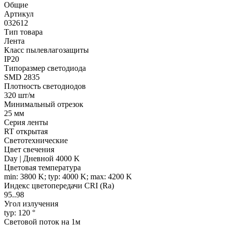
Общие
Артикул
032612
Тип товара
Лента
Класс пылевлагозащиты
IP20
Типоразмер светодиода
SMD 2835
Плотность светодиодов
320 шт/м
Минимальный отрезок
25 мм
Серия ленты
RT открытая
Светотехнические
Цвет свечения
Day | Дневной 4000 K
Цветовая температура
min: 3800 K; typ: 4000 K; max: 4200 K
Индекс цветопередачи CRI (Ra)
95..98
Угол излучения
typ: 120 °
Световой поток на 1м