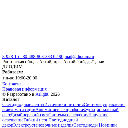
8-928-151-80-48
8-863-333 02 90
mail@diodim.ru
Ростовская обл., г. Аксай, пр-т Аксайский, д.21, пав.
ДИОДИМ
Работаем:
пн-вс
10:00-20:00
Контакты
Правовая информация
© Разработано в
Arlight
, 2026
Каталог
Светодиодные ленты
Источники питания
Системы управления
и автоматизации
Алюминиевые профили
Функциональный
свет
Дизайнерский свет
Системы освещения
Наружное
освещение
Гибкий неон
Светодиодный
декор
Электроустановочные изделия
Светодиоды
Новинки