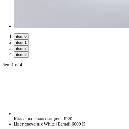
item 0
item 1
item 2
item 3
Item 1 of 4
Класс пылевлагозащиты
IP20
Цвет свечения
White | Белый 6000 K