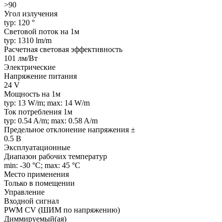
>90
Угол излучения
typ: 120 °
Световой поток на 1м
typ: 1310 lm/m
Расчетная световая эффективность
101 лм/Вт
Электрические
Напряжение питания
24 V
Мощность на 1м
typ: 13 W/m; max: 14 W/m
Ток потребления 1м
typ: 0.54 A/m; max: 0.58 A/m
Предельное отклонение напряжения ±
0.5 В
Эксплуатационные
Диапазон рабочих температур
min: -30 °C; max: 45 °C
Место применения
Только в помещении
Управление
Входной сигнал
PWM СV (ШИМ по напряжению)
Диммируемый(ая)