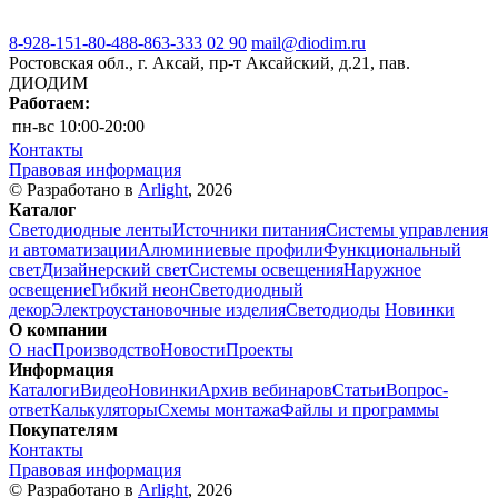
8-928-151-80-48
8-863-333 02 90
mail@diodim.ru
Ростовская обл., г. Аксай, пр-т Аксайский, д.21, пав.
ДИОДИМ
Работаем:
пн-вс
10:00-20:00
Контакты
Правовая информация
© Разработано в
Arlight
, 2026
Каталог
Светодиодные ленты
Источники питания
Системы управления
и автоматизации
Алюминиевые профили
Функциональный
свет
Дизайнерский свет
Системы освещения
Наружное
освещение
Гибкий неон
Светодиодный
декор
Электроустановочные изделия
Светодиоды
Новинки
О компании
О нас
Производство
Новости
Проекты
Информация
Каталоги
Видео
Новинки
Архив вебинаров
Статьи
Вопрос-
ответ
Калькуляторы
Схемы монтажа
Файлы и программы
Покупателям
Контакты
Правовая информация
© Разработано в
Arlight
, 2026