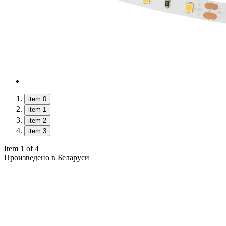
item 0
item 1
item 2
item 3
Item 1 of 4
Произведено в Беларуси