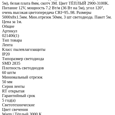
5м), белая плата 8мм, скотч 3М. Цвет ТЁПЛЫЙ 2900-3100K.
Питание 12V, мощность 7.2 Вт/м (36 Вт на 5м), угол 120°,
очень высокая цветопередача CRI=95..98. Размеры
5000х8x1.5мм. Мин.отрезок 50мм, 3 шт светодиода. Пакет 5м.
Цена за 1м.
Общие
Артикул
021406(1)
Тип товара
Лента
Класс пылевлагозащиты
IP20
Типоразмер светодиода
SMD 2835
Плотность светодиодов
60 шт/м
Минимальный отрезок
50 мм
Серия ленты
RT открытая
Гарантийный срок
5 год(а)
Светотехнические
Цвет свечения
Warm | Тёплый 3000 K