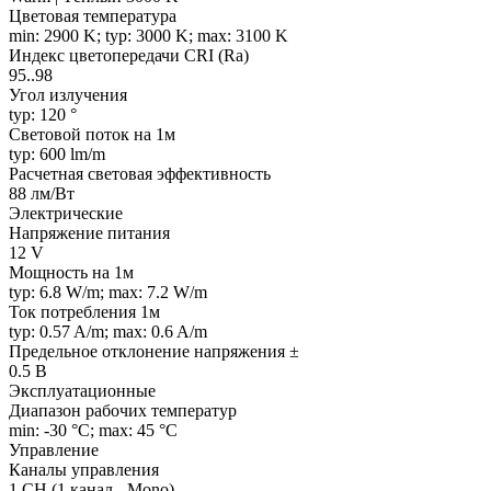
Цветовая температура
min: 2900 K; typ: 3000 K; max: 3100 K
Индекс цветопередачи CRI (Ra)
95..98
Угол излучения
typ: 120 °
Световой поток на 1м
typ: 600 lm/m
Расчетная световая эффективность
88 лм/Вт
Электрические
Напряжение питания
12 V
Мощность на 1м
typ: 6.8 W/m; max: 7.2 W/m
Ток потребления 1м
typ: 0.57 A/m; max: 0.6 A/m
Предельное отклонение напряжения ±
0.5 В
Эксплуатационные
Диапазон рабочих температур
min: -30 °C; max: 45 °C
Управление
Каналы управления
1 CH (1 канал - Mono)