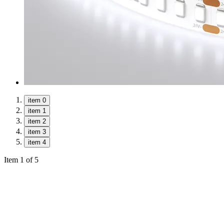
item 0
item 1
item 2
item 3
item 4
Item 1 of 5