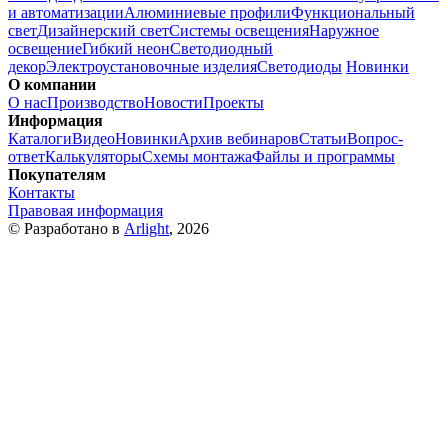
и автоматизации
Алюминиевые профили
Функциональный
свет
Дизайнерский свет
Системы освещения
Наружное
освещение
Гибкий неон
Светодиодный
декор
Электроустановочные изделия
Светодиоды
Новинки
О компании
О нас
Производство
Новости
Проекты
Информация
Каталоги
Видео
Новинки
Архив вебинаров
Статьи
Вопрос-
ответ
Калькуляторы
Схемы монтажа
Файлы и программы
Покупателям
Контакты
Правовая информация
© Разработано в
Arlight
, 2026