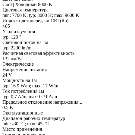
Cool | Холодный 8000 K
Цветовая температура
min: 7700 K; typ: 8000 K; max: 9600 K
Индекс цветопередачи CRI (Ra)
>85
Угол излучения
typ: 120 °
Световой поток на 1м
typ: 2230 lm/m
Расчетная световая эффективность
132 лм/Вт
Электрические
Напряжение питания
24 V
Мощность на 1м
typ: 16.9 W/m; max: 17 W/m
Ток потребления 1м
typ: 0.7 A/m; max: 0.71 A/m
Предельное отклонение напряжения ±
0.5 В
Эксплуатационные
Диапазон рабочих температур
min: -30 °C; max: 45 °C
Место применения
Только в помещении