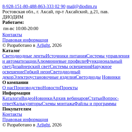
8-928-151-80-48
8-863-333 02 90
mail@diodim.ru
Ростовская обл., г. Аксай, пр-т Аксайский, д.21, пав.
ДИОДИМ
Работаем:
пн-вс
10:00-20:00
Контакты
Правовая информация
© Разработано в
Arlight
, 2026
Каталог
Светодиодные ленты
Источники питания
Системы управления
и автоматизации
Алюминиевые профили
Функциональный
свет
Дизайнерский свет
Системы освещения
Наружное
освещение
Гибкий неон
Светодиодный
декор
Электроустановочные изделия
Светодиоды
Новинки
О компании
О нас
Производство
Новости
Проекты
Информация
Каталоги
Видео
Новинки
Архив вебинаров
Статьи
Вопрос-
ответ
Калькуляторы
Схемы монтажа
Файлы и программы
Покупателям
Контакты
Правовая информация
© Разработано в
Arlight
, 2026