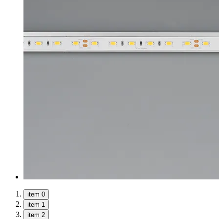
item 0
item 1
item 2