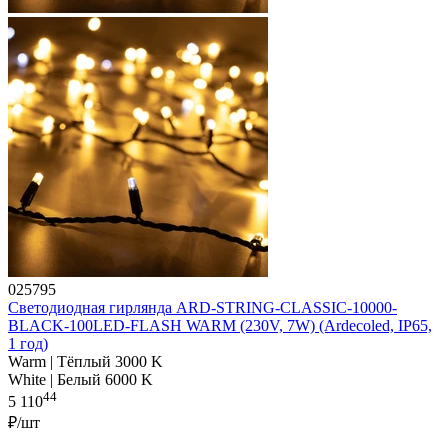
025795
Светодиодная гирлянда ARD-STRING-CLASSIC-10000-
BLACK-100LED-FLASH WARM (230V, 7W) (Ardecoled, IP65,
1 год)
Warm | Тёплый 3000 K
White | Белый 6000 K
44
5 110
₽/шт