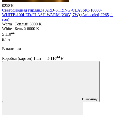
025810
Светодиодная гирлянда ARD-STRING-CLASSIC-10000-
WHITE-100LED-FLASH WARM (230V, 7W) (Ardecoled, IP65, 1
год)
Warm | Тёплый 3000 K
White | Белый 6000 K
44
5 110
₽/шт
В наличии
44
Коробка (картон) 1 шт —
5 110
₽
В корзину