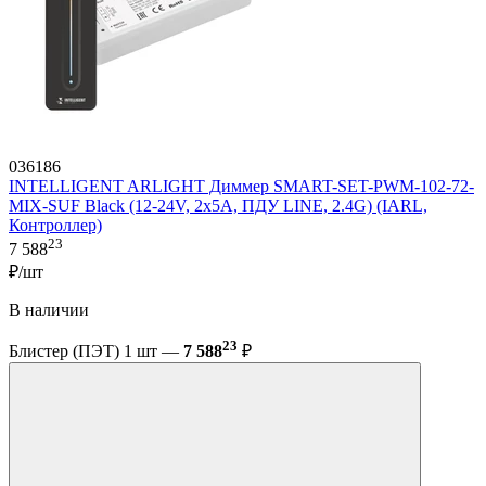
036186
INTELLIGENT ARLIGHT Диммер SMART-SET-PWM-102-72-
MIX-SUF Black (12-24V, 2x5A, ПДУ LINE, 2.4G) (IARL,
Контроллер)
23
7 588
₽/шт
В наличии
23
Блистер (ПЭТ) 1 шт —
7 588
₽