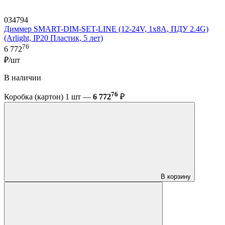
034794
Диммер SMART-DIM-SET-LINE (12-24V, 1x8A, ПДУ 2.4G)
(Arlight, IP20 Пластик, 5 лет)
76
6 772
₽/шт
В наличии
76
Коробка (картон) 1 шт —
6 772
₽
В корзину