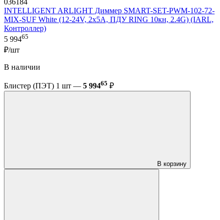
036184
INTELLIGENT ARLIGHT Диммер SMART-SET-PWM-102-72-
MIX-SUF White (12-24V, 2x5A, ПДУ RING 10кн, 2.4G) (IARL,
Контроллер)
65
5 994
₽/шт
В наличии
65
Блистер (ПЭТ) 1 шт —
5 994
₽
В корзину