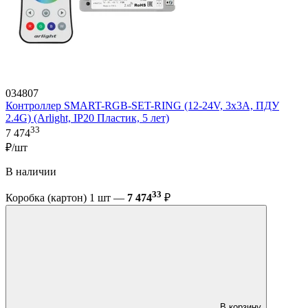
034807
Контроллер SMART-RGB-SET-RING (12-24V, 3x3A, ПДУ
2.4G) (Arlight, IP20 Пластик, 5 лет)
33
7 474
₽/шт
В наличии
33
Коробка (картон) 1 шт —
7 474
₽
В корзину