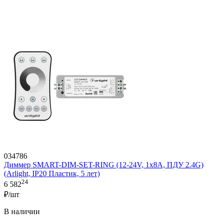
034786
Диммер SMART-DIM-SET-RING (12-24V, 1x8A, ПДУ 2.4G)
(Arlight, IP20 Пластик, 5 лет)
24
6 582
₽/шт
В наличии