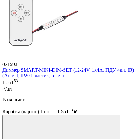
031593
Диммер SMART-MINI-DIM-SET (12-24V, 1x4A, ПДУ 4кн, IR)
(Arlight, IP20 Пластик, 5 лет)
53
1 551
₽/шт
В наличии
53
Коробка (картон) 1 шт —
1 551
₽