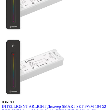
036189
INTELLIGENT ARLIGHT Диммер SMART-SET-PWM-104-52-