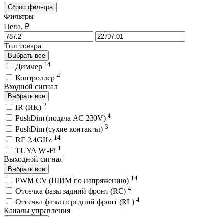
Сброс фильтра
Фильтры
Цена, ₽
Тип товара
Выбрать все
14
Диммер
4
Контроллер
Входной сигнал
Выбрать все
2
IR (ИК)
4
PushDim (подача AC 230V)
3
PushDim (сухие контакты)
14
RF 2.4GHz
1
TUYA Wi-Fi
Выходной сигнал
Выбрать все
14
PWM СV (ШИМ по напряжению)
4
Отсечка фазы задний фронт (RC)
4
Отсечка фазы передний фронт (RL)
Каналы управления