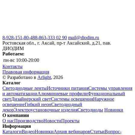
8-928-151-80-48
8-863-333 02 90
mail@diodim.ru
Ростовская обл., г. Аксай, пр-т Аксайский, д.21, пав.
ДИОДИМ
Работаем:
пн-вс
10:00-20:00
Контакты
Правовая информация
© Разработано в
Arlight
, 2026
Каталог
Светодиодные ленты
Источники питания
Системы управления
и автоматизации
Алюминиевые профили
Функциональный
свет
Дизайнерский свет
Системы освещения
Наружное
освещение
Гибкий неон
Светодиодный
декор
Электроустановочные изделия
Светодиоды
Новинки
О компании
О нас
Производство
Новости
Проекты
Информация
Каталоги
Видео
Новинки
Архив вебинаров
Статьи
Вопрос-