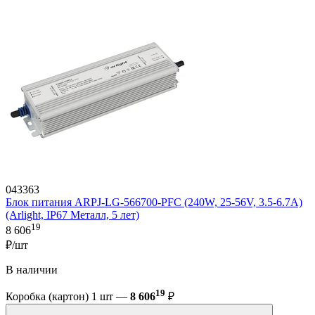
043363
Блок питания ARPJ-LG-566700-PFC (240W, 25-56V, 3.5-6.7A)
(Arlight, IP67 Металл, 5 лет)
19
8 606
₽/шт
В наличии
19
Коробка (картон) 1 шт —
8 606
₽