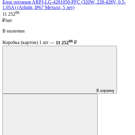
Блок питания ARPJ-LG-4281050-PFC (320W, 228-428V, 0.5-
1.05A) (Arlight, IP67 Металл, 5 лет)
96
11 252
₽/шт
В наличии
96
Коробка (картон) 1 шт —
11 252
₽
В корзину