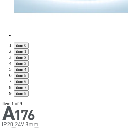
item 0
item 1
item 2
item 3
item 4
item 5
item 6
item 7
item 8
Item 1 of 9