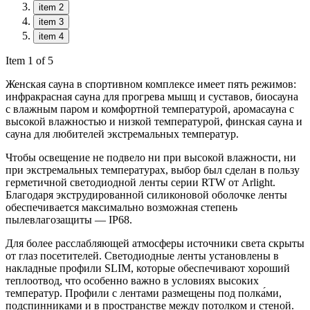
item 2
item 3
item 4
Item 1 of 5
Женская сауна в спортивном комплексе имеет пять режимов:
инфракрасная сауна для прогрева мышц и суставов, биосауна
с влажным паром и комфортной температурой, аромасауна с
высокой влажностью и низкой температурой, финская сауна и
сауна для любителей экстремальных температур.
Чтобы освещение не подвело ни при высокой влажности, ни
при экстремальных температурах, выбор был сделан в пользу
герметичной светодиодной ленты серии RTW от Arlight.
Благодаря экструдированной силиконовой оболочке ленты
обеспечивается максимально возможная степень
пылевлагозащиты — IP68.
Для более расслабляющей атмосферы источники света скрыты
от глаз посетителей. Светодиодные ленты установлены в
накладные профили SLIM, которые обеспечивают хороший
теплоотвод, что особенно важно в условиях высоких
температур. Профили с лентами размещены под полка́ми,
подспинниками и в пространстве между потолком и стеной.