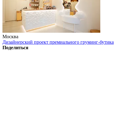
Москва
Дизайнерский проект премиального груминг-бутика
Поделиться