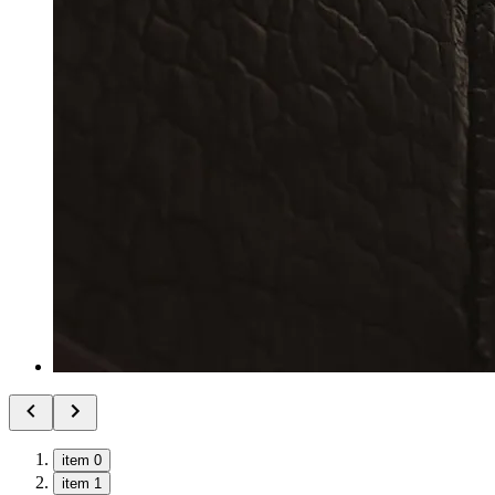
item 0
item 1