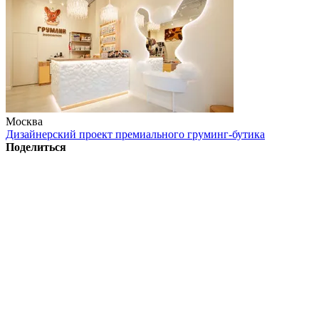
Москва
Дизайнерский проект премиального груминг-бутика
Поделиться