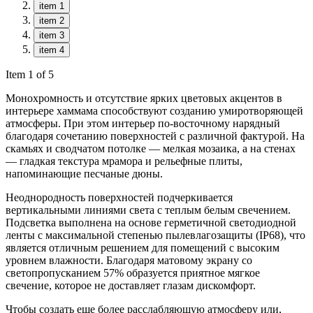
item 1
item 2
item 3
item 4
Item 1 of 5
Монохромность и отсутствие ярких цветовых акцентов в
интерьере хаммама способствуют созданию умиротворяющей
атмосферы. При этом интерьер по-восточному нарядный
благодаря сочетанию поверхностей с различной фактурой. На
скамьях и сводчатом потолке — мелкая мозаика, а на стенах
— гладкая текстура мрамора и рельефные плиты,
напоминающие песчаные дюны.
Неоднородность поверхностей подчеркивается
вертикальными линиями света с теплым белым свечением.
Подсветка выполнена на основе герметичной светодиодной
ленты с максимальной степенью пылевлагозащиты (IP68), что
является отличным решением для помещений с высоким
уровнем влажности. Благодаря матовому экрану со
светопропусканием 57% образуется приятное мягкое
свечение, которое не доставляет глазам дискомфорт.
Чтобы создать еще более расслабляющую атмосферу или,