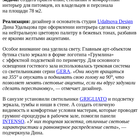
интерьер для питомцев, их владельцев и персонала
на площади 78 м2.
Реализация:
дизайнер и основатель студии
Udaltsova Design
Дина Удальцова при оформлении интерьера сделала ставку
на нейтральную цветовую палитру в бежевых тонах, разбавив
ее яркими желтыми акцентами.
Особое внимание она уделила свету. Главным арт-объектом
бутика стало зеркало в форме логотипа «Грумлина»
с эффектной подсветкой по периметру. Для основного
освещения гостевого зала использовалась трековая система
со светильниками серии
GERA
.
«Они могут вращаться
на 355° и опускать и поднимать свою голову на 90ׄ°, что
позволяет менять световые акценты, если вы вдруг задумали
сделать перестановку», —
отмечает дизайнер.
В санузле установили светильники
GRIGLIATO
и подсветку
зеркала, тумбы и ниши в стене. А создать отличную
видимость и комфортные условия мастерам, которые проводят
груминг-процедуры в рабочем зале, помогли панели
INTENSO
.
«У них торцевая засветка, отличные световые
характеристики и равномерное распределение света»
, —
подчеркнула Дина.