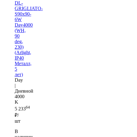
DL-
GRIGLIATO-
S90x90-
6W
Day4000
(WH,
90
deg,
230)
(Arlight,
IP40
Металл,
5
лет)
Day
|
Дневной
4000
K
64
5 233
₽/
шт
В
наличии