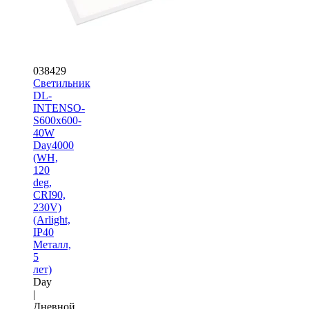
038429
Светильник
DL-
INTENSO-
S600x600-
40W
Day4000
(WH,
120
deg,
CRI90,
230V)
(Arlight,
IP40
Металл,
5
лет)
Day
|
Дневной