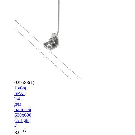
029583(1)
Набор
SPX-
T4
для
панелей
600x600
(Arlight,
-)
93
825