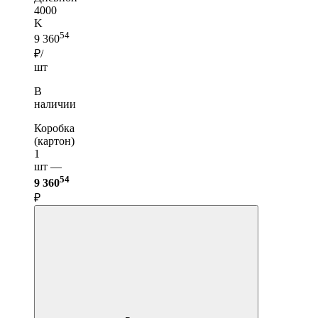
4000
K
54
9 360
₽/
шт
В
наличии
Коробка
(картон)
1
шт —
54
9 360
₽