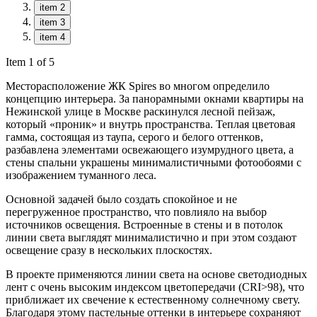
item 2
item 3
item 4
Item 1 of 5
Месторасположение ЖК Spires во многом определило
концепцию интерьера. За панорамными окнами квартиры на
Нежинской улице в Москве раскинулся лесной пейзаж,
который «проник» и внутрь пространства. Теплая цветовая
гамма, состоящая из таупа, серого и белого оттенков,
разбавлена элементами освежающего изумрудного цвета, а
стены спальни украшены минималистичными фотообоями с
изображением туманного леса.
Основной задачей было создать спокойное и не
перегруженное пространство, что повлияло на выбор
источников освещения. Встроенные в стены и в потолок
линии света выглядят минималистично и при этом создают
освещение сразу в нескольких плоскостях.
В проекте применяются линии света на основе светодиодных
лент с очень высоким индексом цветопередачи (CRI>98), что
приближает их свечение к естественному солнечному свету.
Благодаря этому пастельные оттенки в интерьере сохраняют