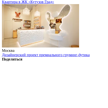
Квартира в ЖК «Кутузов Град»
Москва
Дизайнерский проект премиального груминг-бутика
Поделиться