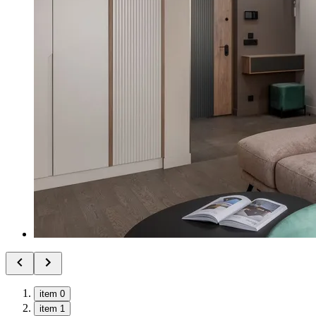
item 0
item 1