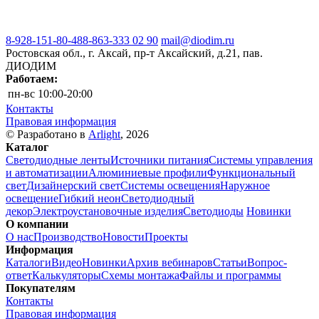
8-928-151-80-48
8-863-333 02 90
mail@diodim.ru
Ростовская обл., г. Аксай, пр-т Аксайский, д.21, пав.
ДИОДИМ
Работаем:
пн-вс
10:00-20:00
Контакты
Правовая информация
© Разработано в
Arlight
, 2026
Каталог
Светодиодные ленты
Источники питания
Системы управления
и автоматизации
Алюминиевые профили
Функциональный
свет
Дизайнерский свет
Системы освещения
Наружное
освещение
Гибкий неон
Светодиодный
декор
Электроустановочные изделия
Светодиоды
Новинки
О компании
О нас
Производство
Новости
Проекты
Информация
Каталоги
Видео
Новинки
Архив вебинаров
Статьи
Вопрос-
ответ
Калькуляторы
Схемы монтажа
Файлы и программы
Покупателям
Контакты
Правовая информация