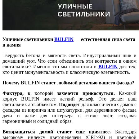
Уличные светильники
BULFIN
— естественная сила света
и камня
Твердость бетона и мягкость света. Индустриальный шик и
домашний уют. Что если объединить эти контрасты в одном
светильнике? Именно это мы воплотили в
BULFIN
для тех,
кто ценит монументальность и классическую элегантность.
Почему BULFIN станет любимой деталью вашего фасада?
Фактура, к которой захочется прикоснуться.
Каждый
корпус BULFIN имеет легкий рельеф. Это делает ваш
светильник арт-объектом.
Подойдет
для классических домов с
фасадом из кирпича или штукатурки, для деревянного фасада
дачи и даже для интерьера в стиле лофт, создавая
гармоничный и солидный образ.
Возвращаться домой станет еще приятнее.
Благодаря
высокому индексу цветопередачи (CRI>92) и цветовой