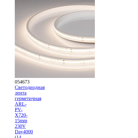
054673
Светодиодная
лента
герметичная
ARL-
PV-
X720-
15mm
230V
Day4000
(14