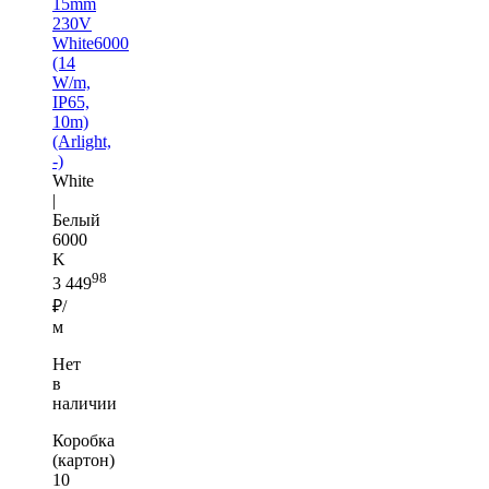
15mm
230V
White6000
(14
W/m,
IP65,
10m)
(Arlight,
-)
White
|
Белый
6000
K
98
3 449
₽/
м
Нет
в
наличии
Коробка
(картон)
10