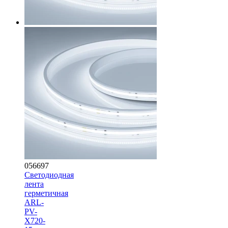
056697
Светодиодная
лента
герметичная
ARL-
PV-
X720-