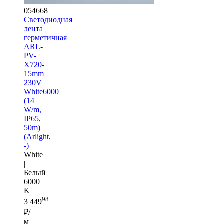
054668
Светодиодная
лента
герметичная
ARL-
PV-
X720-
15mm
230V
White6000
(14
W/m,
IP65,
50m)
(Arlight,
-)
White
|
Белый
6000
K
98
3 449
₽/
м