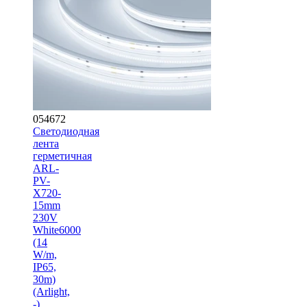
054672
Светодиодная
лента
герметичная
ARL-
PV-
X720-
15mm
230V
White6000
(14
W/m,
IP65,
30m)
(Arlight,
-)