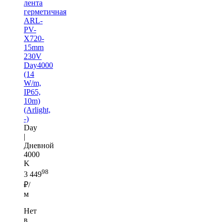
лента
герметичная
ARL-
PV-
X720-
15mm
230V
Day4000
(14
W/m,
IP65,
10m)
(Arlight,
-)
Day
|
Дневной
4000
K
98
3 449
₽/
м
Нет
в