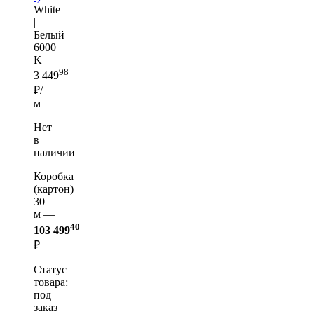
White
|
Белый
6000
K
98
3 449
₽/
м
Нет
в
наличии
Коробка
(картон)
30
м —
40
103 499
₽
Статус
товара:
под
заказ