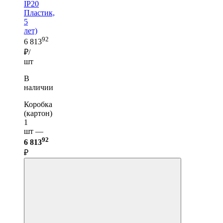
IP20
Пластик,
5
лет)
92
6 813
₽/
шт
В
наличии
Коробка
(картон)
1
шт —
92
6 813
₽