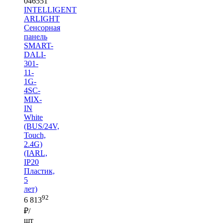
046551
INTELLIGENT
ARLIGHT
Сенсорная
панель
SMART-
DALI-
301-
11-
1G-
4SC-
MIX-
IN
White
(BUS/24V,
Touch,
2.4G)
(IARL,
IP20
Пластик,
5
лет)
92
6 813
₽/
шт