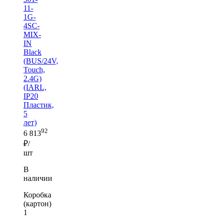
11-
1G-
4SC-
MIX-
IN
Black
(BUS/24V,
Touch,
2.4G)
(IARL,
IP20
Пластик,
5
лет)
92
6 813
₽/
шт
В
наличии
Коробка
(картон)
1