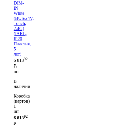
DIM-
IN
White
(BUS/24V,
Touch,
2.4G)
(IARL,
IP20
Пластик,
5
лет)
92
6 813
₽/
шт
В
наличии
Коробка
(картон)
1
шт —
92
6 813
₽