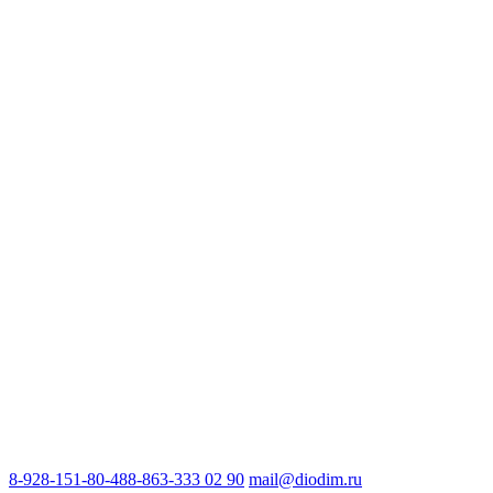
8-928-151-80-48
8-863-333 02 90
mail@diodim.ru