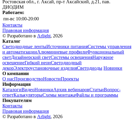
Ростовская обл., г. Аксай, пр-т Аксайский, д.21, пав.
ДИОДИМ
Работаем:
пн-вс
10:00-20:00
Контакты
Правовая информация
© Разработано в
Arlight
, 2026
Каталог
Светодиодные ленты
Источники питания
Системы управления
и автоматизации
Алюминиевые профили
Функциональный
свет
Дизайнерский свет
Системы освещения
Наружное
освещение
Гибкий неон
Светодиодный
декор
Электроустановочные изделия
Светодиоды
Новинки
О компании
О нас
Производство
Новости
Проекты
Информация
Каталоги
Видео
Новинки
Архив вебинаров
Статьи
Вопрос-
ответ
Калькуляторы
Схемы монтажа
Файлы и программы
Покупателям
Контакты
Правовая информация
© Разработано в
Arlight
, 2026