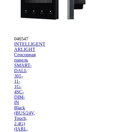
046547
INTELLIGENT
ARLIGHT
Сенсорная
панель
SMART-
DALI-
301-
11-
1G-
4SC-
DIM-
IN
Black
(BUS/24V,
Touch,
2.4G)
(IARL,