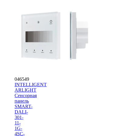
046549
INTELLIGENT
ARLIGHT
Сенсорная
панель
SMART-
DALI-
301-
11-
1G-
4SC-