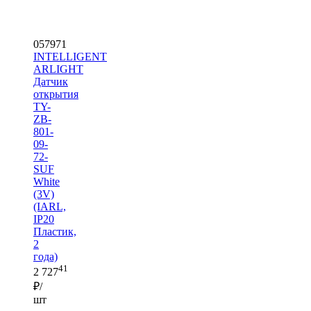
057971
INTELLIGENT
ARLIGHT
Датчик
открытия
TY-
ZB-
801-
09-
72-
SUF
White
(3V)
(IARL,
IP20
Пластик,
2
года)
41
2 727
₽/
шт