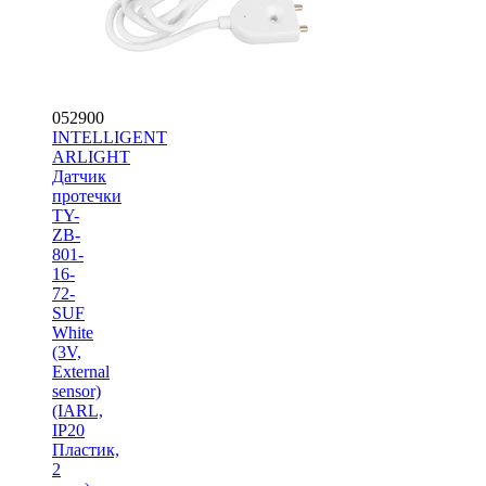
052900
INTELLIGENT
ARLIGHT
Датчик
протечки
TY-
ZB-
801-
16-
72-
SUF
White
(3V,
External
sensor)
(IARL,
IP20
Пластик,
2