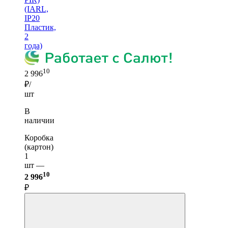
(IARL,
IP20
Пластик,
2
года)
10
2 996
₽/
шт
В
наличии
Коробка
(картон)
1
шт —
10
2 996
₽