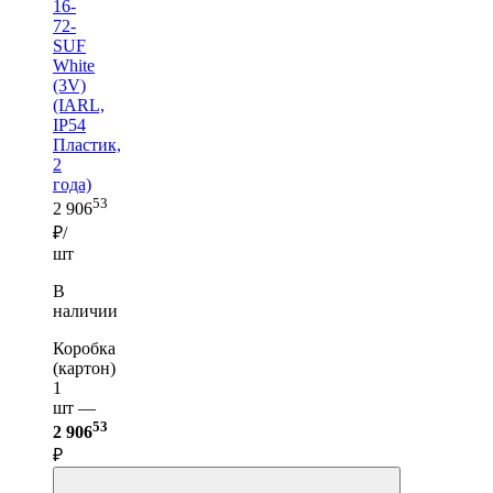
16-
72-
SUF
White
(3V)
(IARL,
IP54
Пластик,
2
года)
53
2 906
₽/
шт
В
наличии
Коробка
(картон)
1
шт —
53
2 906
₽