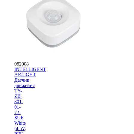
052908
INTELLIGENT
ARLIGHT
Датчик
движения
TY-
ZB-
801-
01-
72-
SUF
White
(4.5V,
PIR)