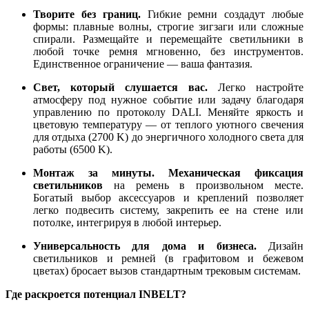
Творите без границ.
Гибкие ремни создадут любые
формы: плавные волны, строгие зигзаги или сложные
спирали. Размещайте и перемещайте светильники в
любой точке ремня мгновенно, без инструментов.
Единственное ограничение — ваша фантазия.
Свет, который слушается вас.
Легко настройте
атмосферу под нужное событие или задачу благодаря
управлению по протоколу DALI. Меняйте яркость и
цветовую температуру — от теплого уютного свечения
для отдыха (2700 K) до энергичного холодного света для
работы (6500 K).
Монтаж за минуты.
Механическая фиксация
светильников
на ремень в произвольном месте.
Богатый выбор аксессуаров и креплений позволяет
легко подвесить систему, закрепить ее на стене или
потолке, интегрируя в любой интерьер.
Универсальность для дома и бизнеса.
Дизайн
светильников и ремней (в графитовом и бежевом
цветах) бросает вызов стандартным трековым системам.
Где раскроется потенциал INBELT?