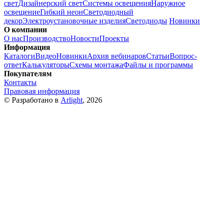
свет
Дизайнерский свет
Системы освещения
Наружное
освещение
Гибкий неон
Светодиодный
декор
Электроустановочные изделия
Светодиоды
Новинки
О компании
О нас
Производство
Новости
Проекты
Информация
Каталоги
Видео
Новинки
Архив вебинаров
Статьи
Вопрос-
ответ
Калькуляторы
Схемы монтажа
Файлы и программы
Покупателям
Контакты
Правовая информация
© Разработано в
Arlight
, 2026