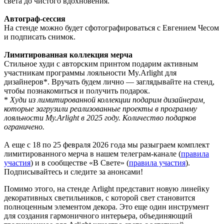
света до чистого вдохновения.
Автограф-сессия
На стенде можно будет сфотографироваться с Евгением Чесом
и подписать снимок.
Лимитированная коллекция мерча
Стильное худи с авторским принтом подарим активным
участникам программы лояльности My.Arlight для
дизайнеров*. Вручать будем лично — заглядывайте на стенд,
чтобы познакомиться и получить подарок.
*
Худи из лимитированной коллекции подарим дизайнерам,
которые загрузили реализованные проекты в программу
лояльности My.Arlight в 2025 году. Количество подарков
ограничено.
А еще с 18 по 25 февраля 2026 года мы разыграем комплект
лимитированного мерча в нашем телеграм-канале (
правила
участия
) и в сообществе «В Свете» (
правила участия
).
Подписывайтесь и следите за анонсами!
Помимо этого, на стенде Arlight представит новую линейку
декоративных светильников, с которой свет становится
полноценным элементом декора. Это еще один инструмент
для создания гармоничного интерьера, объединяющий