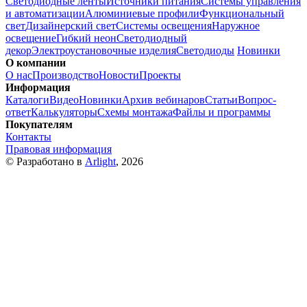
Светодиодные ленты
Источники питания
Системы управления
и автоматизации
Алюминиевые профили
Функциональный
свет
Дизайнерский свет
Системы освещения
Наружное
освещение
Гибкий неон
Светодиодный
декор
Электроустановочные изделия
Светодиоды
Новинки
О компании
О нас
Производство
Новости
Проекты
Информация
Каталоги
Видео
Новинки
Архив вебинаров
Статьи
Вопрос-
ответ
Калькуляторы
Схемы монтажа
Файлы и программы
Покупателям
Контакты
Правовая информация
© Разработано в
Arlight
, 2026