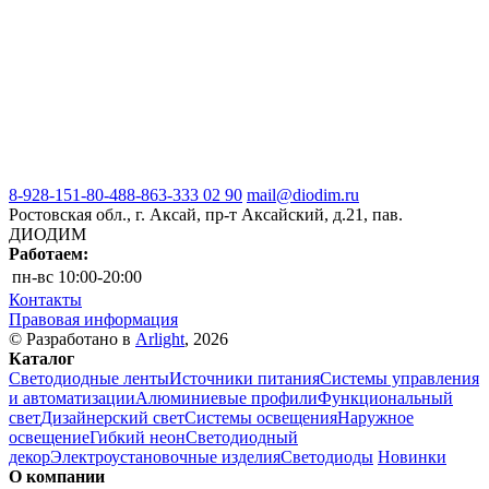
8-928-151-80-48
8-863-333 02 90
mail@diodim.ru
Ростовская обл., г. Аксай, пр-т Аксайский, д.21, пав.
ДИОДИМ
Работаем:
пн-вс
10:00-20:00
Контакты
Правовая информация
© Разработано в
Arlight
, 2026
Каталог
Светодиодные ленты
Источники питания
Системы управления
и автоматизации
Алюминиевые профили
Функциональный
свет
Дизайнерский свет
Системы освещения
Наружное
освещение
Гибкий неон
Светодиодный
декор
Электроустановочные изделия
Светодиоды
Новинки
О компании