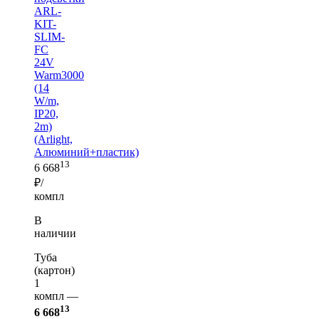
ARL-
KIT-
SLIM-
FC
24V
Warm3000
(14
W/m,
IP20,
2m)
(Arlight,
Алюминий+пластик)
13
6 668
₽/
компл
В
наличии
Туба
(картон)
1
компл —
13
6 668