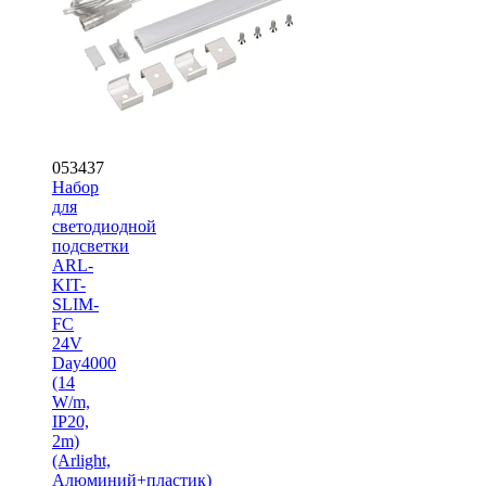
053437
Набор
для
светодиодной
подсветки
ARL-
KIT-
SLIM-
FC
24V
Day4000
(14
W/m,
IP20,
2m)
(Arlight,
Алюминий+пластик)