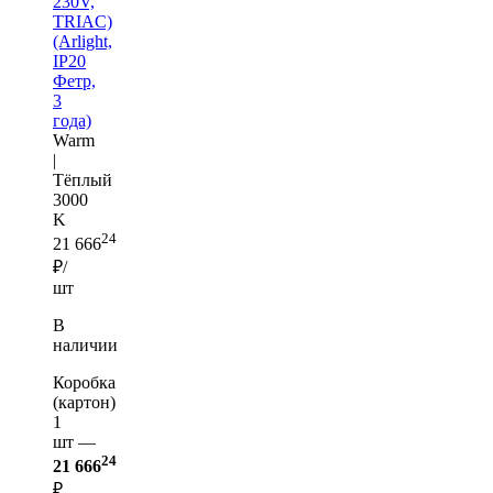
230V,
TRIAC)
(Arlight,
IP20
Фетр,
3
года)
Warm
|
Тёплый
3000
K
24
21 666
₽/
шт
В
наличии
Коробка
(картон)
1
шт —
24
21 666
₽