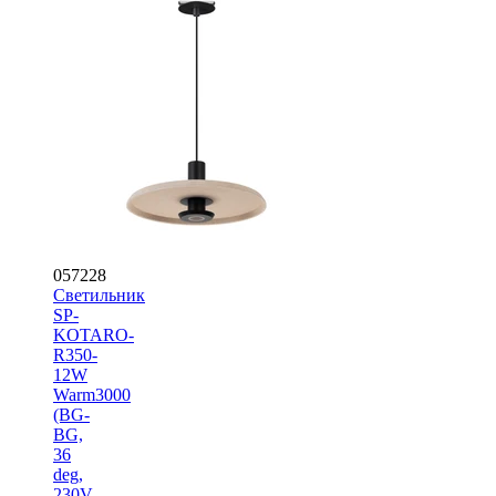
057228
Светильник
SP-
KOTARO-
R350-
12W
Warm3000
(BG-
BG,
36
deg,
230V,