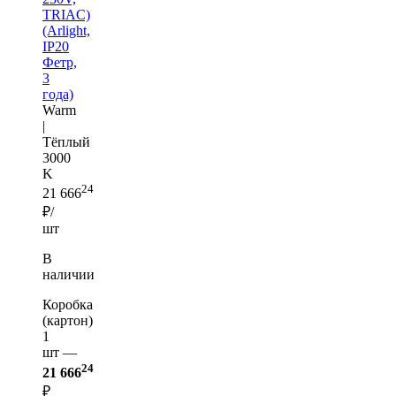
TRIAC)
(Arlight,
IP20
Фетр,
3
года)
Warm
|
Тёплый
3000
K
24
21 666
₽/
шт
В
наличии
Коробка
(картон)
1
шт —
24
21 666
₽