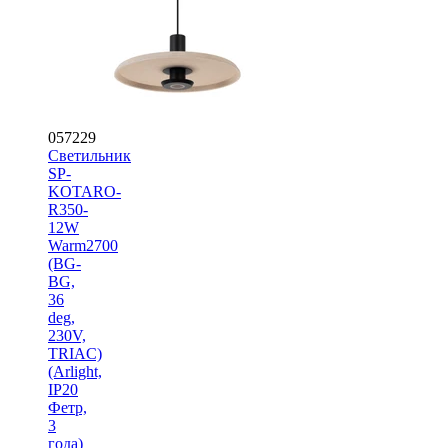
057229
Светильник
SP-
KOTARO-
R350-
12W
Warm2700
(BG-
BG,
36
deg,
230V,
TRIAC)
(Arlight,
IP20
Фетр,
3
года)