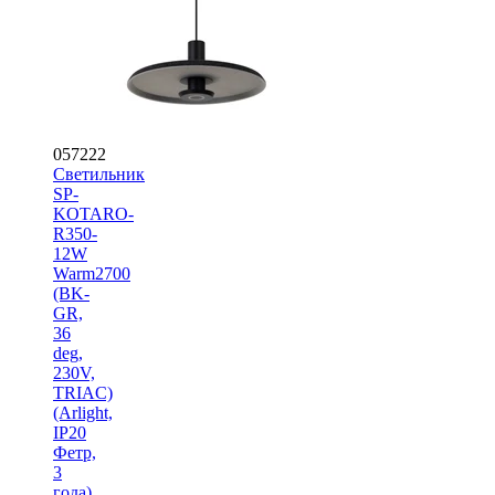
057222
Светильник
SP-
KOTARO-
R350-
12W
Warm2700
(BK-
GR,
36
deg,
230V,
TRIAC)
(Arlight,
IP20
Фетр,
3
года)