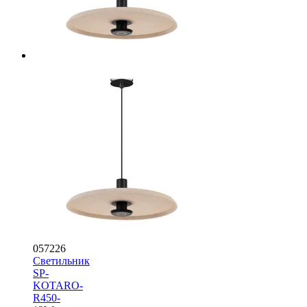
057226
Светильник
SP-
KOTARO-
R450-