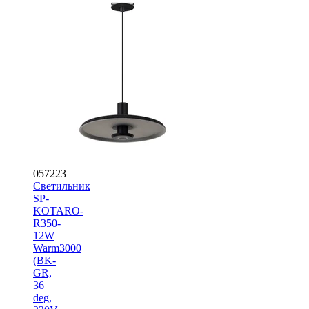
057223
Светильник
SP-
KOTARO-
R350-
12W
Warm3000
(BK-
GR,
36
deg,