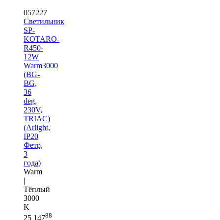
057227
Светильник
SP-
KOTARO-
R450-
12W
Warm3000
(BG-
BG,
36
deg,
230V,
TRIAC)
(Arlight,
IP20
Фетр,
3
года)
Warm
|
Тёплый
3000
K
88
25 147