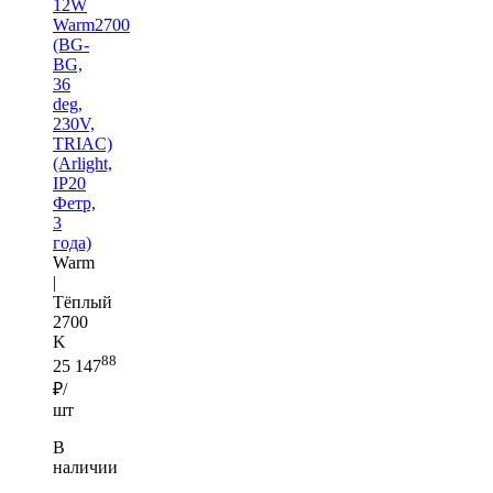
12W
Warm2700
(BG-
BG,
36
deg,
230V,
TRIAC)
(Arlight,
IP20
Фетр,
3
года)
Warm
|
Тёплый
2700
K
88
25 147
₽/
шт
В
наличии