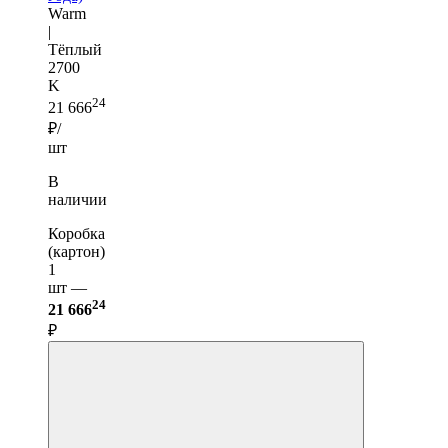
Warm
|
Тёплый
2700
K
24
21 666
₽/
шт
В
наличии
Коробка
(картон)
1
шт —
24
21 666
₽